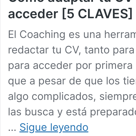
acceder [5 CLAVES]
El Coaching es una herram
redactar tu CV, tanto par
para acceder por primera 
que a pesar de que los ti
algo complicados, siempr
las busca y está preparad
Cómo
…
Sigue leyendo
adaptar
tu