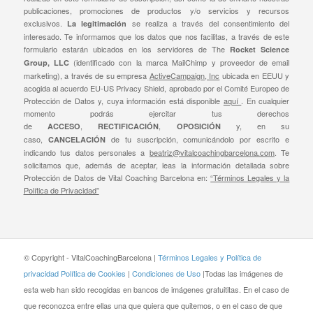
publicaciones, promociones de productos y/o servicios y recursos
exclusivos.
se realiza a través del consentimiento del
La legitimación
interesado. Te informamos que los datos que nos facilitas, a través de este
formulario estarán ubicados en los servidores de The
Rocket Science
(identificado con la marca MailChimp y proveedor de email
Group, LLC
marketing), a través de su empresa
ActiveCampaign, Inc
ubicada en EEUU y
acogida al acuerdo EU-US Privacy Shield, aprobado por el Comité Europeo de
Protección de Datos y, cuya información está disponible
aquí
. En cualquier
momento podrás ejercitar tus derechos
de
,
,
y, en su
ACCESO
RECTIFICACIÓN
OPOSICIÓN
caso,
de tu suscripción, comunicándolo por escrito e
CANCELACIÓN
indicando tus datos personales a
beatriz@vitalcoachingbarcelona.com
. Te
solicitamos que, además de aceptar, leas la información detallada sobre
Protección de Datos de Vital Coaching Barcelona en:
“Términos Legales y la
Política de Privacidad”
© Copyright - VitalCoachingBarcelona |
Términos Legales y Política de
privacidad
Política de Cookies
|
Condiciones de Uso
|Todas las imágenes de
esta web han sido recogidas en bancos de imágenes gratuititas. En el caso de
que reconozca entre ellas una que quiera que quitemos, o en el caso de que