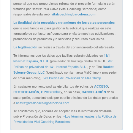
personal que nos proporciones rellenando el presente formulario serán
tratados por Beatriz Palá Calvo (Vital Coaching Barcelona) como
responsable de esta web:
vitalcoachingbarcelona.com
La finalidad de la recogida y tratamiento de los datos personales
que te solicitamos es para gestionar la solicitud que realizas en este
formulario de contacto, así como para enviarte nuestras publicaciones,
promociones de productos y/o servicios y recursos exclusivos.
se realiza a través del consentimiento del interesado.
La legitimación
Te informamos que los datos que facilitas estarán ubicados en
1&1
(proveedor de hosting) dentro de la UE.
Ver
Internet España, S.L.U.
Política de privacidad de 1&1 Internet España S.l.U.
, y en The
Rocket
(identificado con la marca MailChimp y proveedor
Science Group, LLC
de email marketing).
Ver Política de Privacidad de Mail Chimp
En cualquier momento podrás ejercitar tus derechos de
,
ACCESO
,
y, en su caso,
de tu
RECTIFICACIÓN
OPOSICIÓN
CANCELACIÓN
suscripción, comunicándolo por escrito e indicando tus datos personales
a
beatriz@vitalcoachingbarcelona.com
Te solicitamos que, además de aceptar, leas la información detallada
sobre Protección de Datos en los:
«Los términos legales y la Política de
Privacidad de Vital Coaching Barcelona»