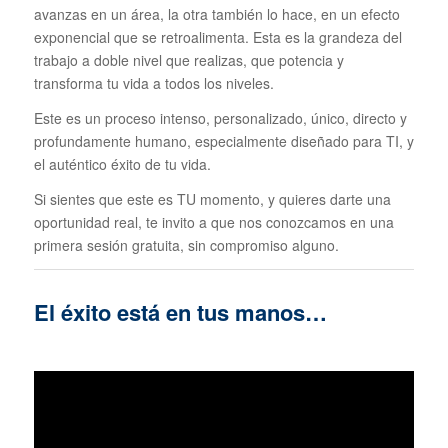
avanzas en un área, la otra también lo hace, en un efecto
exponencial que se retroalimenta. Esta es la grandeza del
trabajo a doble nivel que realizas, que potencia y
transforma tu vida a todos los niveles.
Este es un proceso intenso, personalizado, único, directo y
profundamente humano, especialmente diseñado para TI, y
el auténtico éxito de tu vida.
Si sientes que este es TU momento, y quieres darte una
oportunidad real, te invito a que nos conozcamos en una
primera sesión gratuita, sin compromiso alguno.
El éxito está en tus manos…