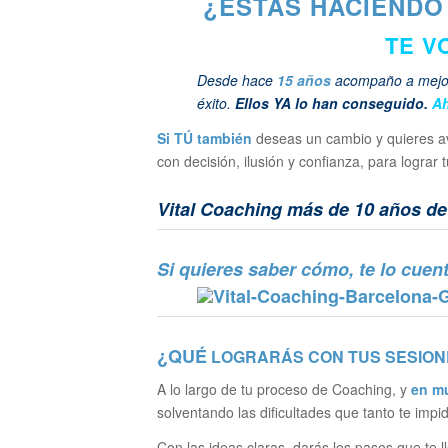
¿ESTÁS HACIENDO 
TE V
Desde hace
15 años
acompaño a mejora
éxito.
Ellos YA lo han conseguido.
Ah
Si TÚ también
deseas un cambio y quieres 
con decisión, ilusión y confianza, para lograr
Vital Coaching más de 10 años d
Si quieres saber cómo, te lo cue
¿QUÉ
LOGRARÁS CON TUS SESION
A lo largo de tu proceso de Coaching, y
en m
solventando las dificultades que tanto te impi
Con las ideas claras, darás los pasos que te l