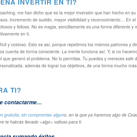
ENA INVERTIR EN TI?
oaching, me han dicho que es la mejor inversión que han hecho en su v
nsos, incremento de sueldo, mayor visibilidad y reconocimiento… En el
tosos y felices. No es magia, sencillamente es una forma diferente y m
tivamente en ti.
il y costoso. Esto es así, porque repetimos los mismos patrones y d
arnos cuenta de forma consciente. La mente funciona así. Y, si no hace
l que generó el problema. No lo permitas. Tu puedes y mereces salir de
rsonalizada, además de lograr tus objetivos, de una forma mucho más rá
A TI?
que contactarme…
ón gratuita, sin compromiso algun
o, en la que ya haremos algo de Coa
re te habrás llevado «algo» valioso para ti.
iencia sumando éxitos…