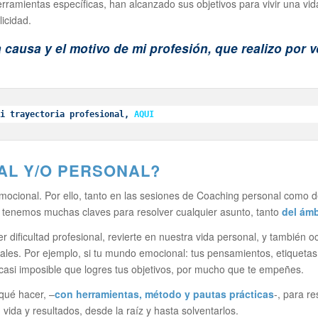
ramientas específicas, han alcanzado sus objetivos para vivir una vi
licidad.
a causa y el motivo de mi profesión, que realizo por 
i trayectoria profesional, 
AQUI
AL Y/O PERS
ONAL?
mocional. Por ello, tanto en las sesiones de Coaching personal como d
s, tenemos muchas claves para resolver cualquier asunto, tanto
del ámb
 dificultad profesional, revierte en nuestra vida personal, y también 
nales. Por ejemplo, si tu mundo emocional: tus pensamientos, etiquetas 
o casi imposible que logres tus objetivos, por mucho que te empeñes.
 qué hacer, –
con herramientas, método y pautas prácticas
-, para r
vida y resultados, desde la raíz y hasta solventarlos.