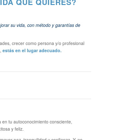
VIDA QUE QUIERES?
rar su vida, con método y garantías de
ltades, crecer como persona y/o profesional
z,
estás en el lugar adecuado.
a en tu autoconocimiento consciente,
tosa y feliz.
mayor paz, tranquilidad y confianza. Y, no