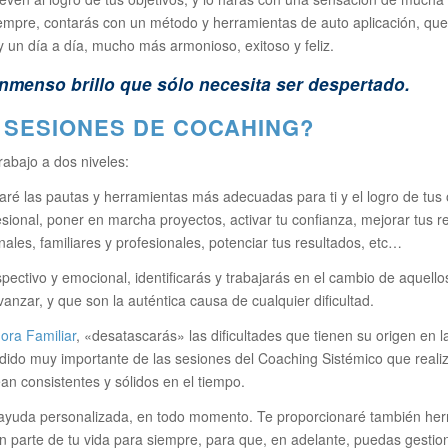
empre, contarás con un método y herramientas de auto aplicación, que 
 y un día a día, mucho más armonioso, exitoso y feliz.
nmenso brillo que sólo necesita ser despertado.
 SESIONES DE COCAHING?
rabajo a dos niveles:
naré las pautas y herramientas más adecuadas para ti y el logro de tus 
sional, poner en marcha proyectos, activar tu confianza, mejorar tus r
nales, familiares y profesionales, potenciar tus resultados, etc…
spectivo y emocional, identificarás y trabajarás en el cambio de aquel
nzar, y que son la auténtica causa de cualquier dificultad.
ora Familiar
, «desatascarás» las dificultades que tienen su origen en l
ñadido muy importante de las sesiones del Coaching Sistémico que real
an consistentes y sólidos en el tiempo.
 ayuda personalizada, en todo momento. Te proporcionaré también her
 parte de tu vida para siempre, para que, en adelante, puedas gestiona