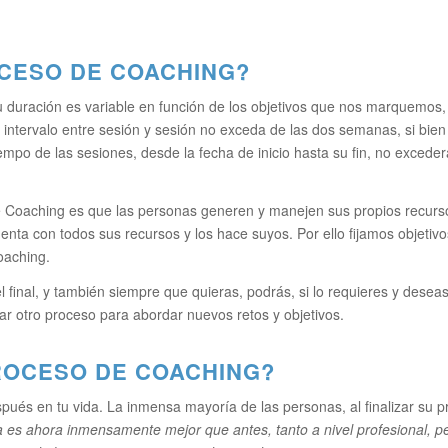
CESO DE COACHING?
 su duración es variable en función de los objetivos que nos marquemos
 intervalo entre sesión y sesión no exceda de las dos semanas, si bie
tiempo de las sesiones, desde la fecha de inicio hasta su fin, no exced
e Coaching es que las personas generen y manejen sus propios recurs
enta con todos sus recursos y los hace suyos. Por ello fijamos objetiv
oaching.
final, y también siempre que quieras, podrás, si lo requieres y deseas,
iar otro proceso para abordar nuevos retos y objetivos.
ROCESO DE COACHING?
pués en tu vida. La inmensa mayoría de las personas, al finalizar su
a es ahora inmensamente mejor que antes, tanto a nivel profesional, p