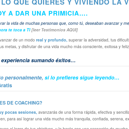
LO QUE QUIERES Y VIVIENDO LA 
OY A DAR UNA PRIMICIA….
r la vida de muchas personas que, como tú, deseaban avanzar y mejo
ora te toca a TI
[leer Testimonios AQUI]
avanzar de un modo
real y profundo,
superar la adversidad, tus dificu
 tus metas, y disfrutar de una vida mucho más consciente, exitosa y feli
e experiencia sumando éxitos…
nto personalmente,
si lo prefieres sigue leyendo…
ES DE COACHING?
uy pocas sesiones,
avanzarás de una forma rápida, efectiva y sencill
den, para así lograr una vida mucho más tranquila, confiada, serena, exi
leven al logro de tus objetivos, y lo harás con una sensación de mucha 