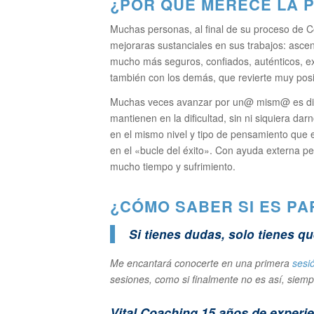
¿POR QUÉ MERECE LA P
Muchas personas, al final de su proceso de C
mejoraras sustanciales en sus trabajos: asce
mucho más seguros, confiados, auténticos, exi
también con los demás, que revierte muy posi
Muchas veces avanzar por un@ mism@ es difíc
mantienen en la dificultad, sin ni siquiera d
en el mismo nivel y tipo de pensamiento que e
en el «bucle del éxito». Con ayuda externa pe
mucho tiempo y sufrimiento.
¿CÓMO SABER SI ES PAR
Si tienes dudas, solo tienes 
Me encantará conocerte en una primera
sesi
sesiones, como si finalmente no es así, siemp
Vital Coaching 15 años de exper