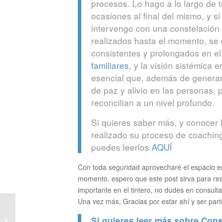
procesos. Lo hago a lo largo de t
ocasiones al final del mismo, y si
intervengo con una constelación 
realizados hasta el momento, se
consistentes y prolongados en el
familiares
, y la visión sistémica 
esencial que, además de generar
de paz y alivio en las personas
reconcilian a un nivel profundo.
Si quieres saber más, y conocer 
realizado su proceso de coachi
puedes leerlos
AQUÍ
Con toda seguridad aprovecharé el espacio e
momento, espero que este post sirva para res
importante en el tintero, no dudes en consult
Una vez más, Gracias por estar ahí y ser part
Los 5 miedos que
Si quieres leer más sobre Const
impiden que alcances el