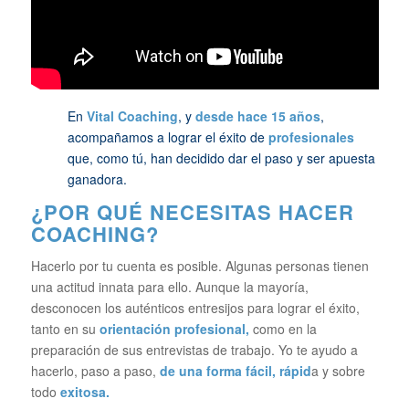
En
Vital Coaching
, y
desde hace 15 años
,
acompañamos a lograr el éxito de
profesionales
que, como tú, han decidido dar el paso y ser apuesta
ganadora.
¿POR QUÉ NECESITAS HACER
COACHING?
Hacerlo por tu cuenta es posible. Algunas personas tienen
una actitud innata para ello. Aunque la mayoría,
desconocen los auténticos entresijos para lograr el éxito,
tanto en su
orientación profesional,
como en la
preparación de sus entrevistas de trabajo. Yo te ayudo a
hacerlo, paso a paso,
de una forma fácil, rápid
a y sobre
todo
exitosa.