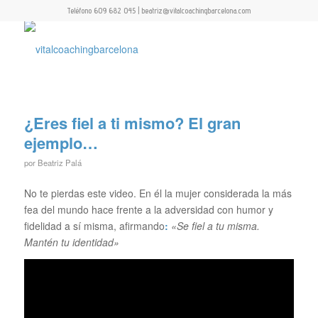
Teléfono 609 682 045 | beatriz@vitalcoachingbarcelona.com
¿Eres fiel a ti mismo? El gran
ejemplo…
por
Beatriz Palá
No te pierdas este video. En él la mujer considerada la más
fea del mundo hace frente a la adversidad con humor y
fidelidad a sí misma, afirmando
:
«Se fiel a tu misma.
Mantén tu identidad»