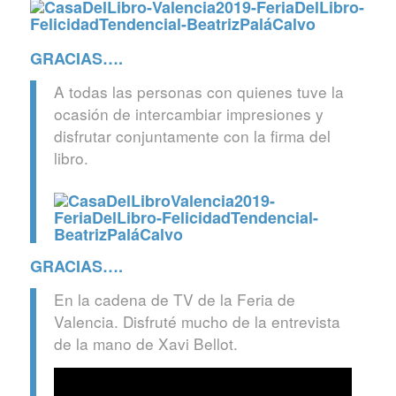
GRACIAS….
A todas las personas con quienes tuve la
ocasión de intercambiar impresiones y
disfrutar conjuntamente con la firma del
libro.
GRACIAS….
En la cadena de TV de la Feria de
Valencia. Disfruté mucho de la entrevista
de la mano de Xavi Bellot.