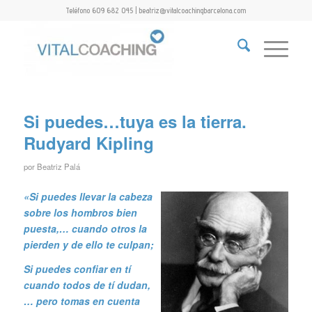
Teléfono 609 682 045 | beatriz@vitalcoachingbarcelona.com
Si puedes…tuya es la tierra.
Rudyard Kipling
por
Beatriz Palá
«Si puedes llevar la cabeza
sobre los hombros
bien
puesta,… cuando otros la
pierden y de ello
te culpan;
Si puedes confiar en tí
cuando todos de tí dudan,
…
pero tomas en cuenta