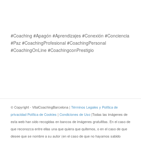
#Coaching #Apagón #Aprendizajes #Conexión #Conciencia
#Paz #CoachingProfesional #CoachingPersonal
#CoachingOnLine #CoachingconPrestigio
© Copyright - VitalCoachingBarcelona |
Términos Legales y Política de
privacidad
Política de Cookies
|
Condiciones de Uso
|Todas las imágenes de
esta web han sido recogidas en bancos de imágenes gratuititas. En el caso de
que reconozca entre ellas una que quiera que quitemos, o en el caso de que
desee que se nombre a su autor (en el caso de que no hayamos sabido