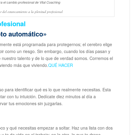
 del estancamiento a la plenitud profesional
fesional
oto automático»
 mente está programada para protegernos; el cerebro elige
ibir como un riesgo. Sin embargo, cuando los días pasan y
e nuestro talento y de lo que de verdad somos. Corremos el
viviendo más que viviendo.
QUÉ HACER
so para identificar qué es lo que realmente necesitas. Esta
ar con tu intuición. Dedícate diez minutos al día a
rvar tus emociones sin juzgarlas.
co y qué necesitas empezar a soltar. Haz una lista con dos
y te da vida en el trabajo; en la otra, lo que te drena.