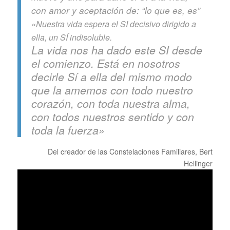
con amor y aceptación de: “lo que es, es”
«Nuestra vida espera el SI decisivo dirigido a
ella, un SÍ indisoluble.
La vida nos ha dado este SI desde
el comienzo. Está en nosotros
decirle Sí a ella del mismo modo
que la amemos con todo nuestro
corazón, con toda nuestra alma,
con todos nuestros sentido y con
toda la fuerza»
Del creador de las Constelaciones Familiares, Bert
Hellinger