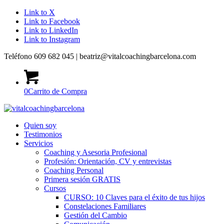
Link to X
Link to Facebook
Link to LinkedIn
Link to Instagram
Teléfono 609 682 045 | beatriz@vitalcoachingbarcelona.com
0
Carrito de Compra
Quien soy
Testimonios
Servicios
Coaching y Asesoria Profesional
Profesión: Orientación, CV y entrevistas
Coaching Personal
Primera sesión GRATIS
Cursos
CURSO: 10 Claves para el éxito de tus hijos
Constelaciones Familiares
Gestión del Cambio