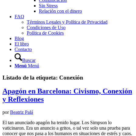
Comunicación
Sin Stress
Relación con el dinero
FAQ
Términos Legales y Política de Privacidad
Condiciones de Uso
Política de Cookies
Blog
El libro
Contacto
Buscar
Menú
Menú
Listado de la etiqueta:
Conexión
Apagón en Barcelona: Civismo, Conexión
y Reflexiones
por
Beatriz Palá
El tan anunciado apagón ha tenido lugar. Los Simpson lo
vaticinaron. Era un anuncio a gritos, o tal vez solo una prueba para
conocer que nos pasa a los humanos en situaciones de estrés y caos.