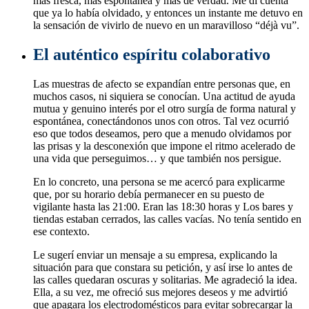
más fresca, más espontánea y más de verdad. Me di cuenta
que ya lo había olvidado, y entonces un instante me detuvo en
la sensación de vivirlo de nuevo en un maravilloso “déjà vu”.
El auténtico espíritu colaborativo
Las muestras de afecto se expandían entre personas que, en
muchos casos, ni siquiera se conocían. Una actitud de ayuda
mutua y genuino interés por el otro surgía de forma natural y
espontánea, conectándonos unos con otros. Tal vez ocurrió
eso que todos deseamos, pero que a menudo olvidamos por
las prisas y la desconexión que impone el ritmo acelerado de
una vida que perseguimos… y que también nos persigue.
En lo concreto, una persona se me acercó para explicarme
que, por su horario debía permanecer en su puesto de
vigilante hasta las 21:00. Eran las 18:30 horas y Los bares y
tiendas estaban cerrados, las calles vacías. No tenía sentido en
ese contexto.
Le sugerí enviar un mensaje a su empresa, explicando la
situación para que constara su petición, y así irse lo antes de
las calles quedaran oscuras y solitarias. Me agradeció la idea.
Ella, a su vez, me ofreció sus mejores deseos y me advirtió
que apagara los electrodomésticos para evitar sobrecargar la