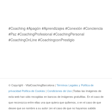
#Coaching #Apagón #Aprendizajes #Conexión #Conciencia
#Paz #CoachingProfesional #CoachingPersonal
#CoachingOnLine #CoachingconPrestigio
© Copyright - VitalCoachingBarcelona |
Términos Legales y Política de
privacidad
Política de Cookies
|
Condiciones de Uso
|Todas las imágenes de
esta web han sido recogidas en bancos de imágenes gratuititas. En el caso de
que reconozca entre ellas una que quiera que quitemos, o en el caso de que
desee que se nombre a su autor (en el caso de que no hayamos sabido