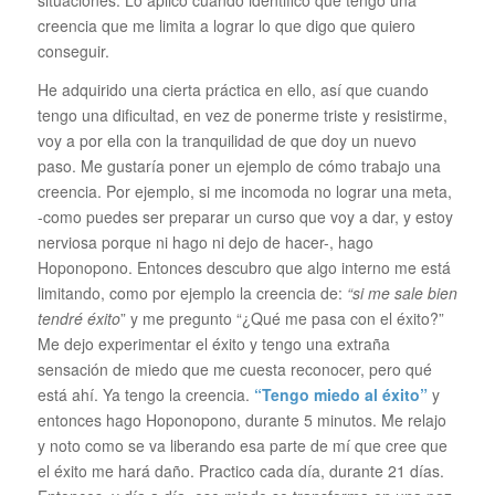
situaciones. Lo aplico cuando identifico que tengo una
creencia que me limita a lograr lo que digo que quiero
conseguir.
He adquirido una cierta práctica en ello, así que cuando
tengo una dificultad, en vez de ponerme triste y resistirme,
voy a por ella con la tranquilidad de que doy un nuevo
paso. Me gustaría poner un ejemplo de cómo trabajo una
creencia. Por ejemplo, si me incomoda no lograr una meta,
-como puedes ser preparar un curso que voy a dar, y estoy
nerviosa porque ni hago ni dejo de hacer-, hago
Hoponopono. Entonces descubro que algo interno me está
limitando, como por ejemplo la creencia de:
“si me sale bien
tendré éxito
” y me pregunto “¿Qué me pasa con el éxito?”
Me dejo experimentar el éxito y tengo una extraña
sensación de miedo que me cuesta reconocer, pero qué
está ahí. Ya tengo la creencia.
“Tengo miedo al éxito”
y
entonces hago Hoponopono, durante 5 minutos. Me relajo
y noto como se va liberando esa parte de mí que cree que
el éxito me hará daño. Practico cada día, durante 21 días.