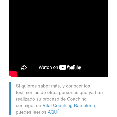
Si quieres saber más, y conocer los
testimonios de otras personas que ya han
realizado su proceso de Coaching
conmigo, en
Vital Coaching Barcelona
,
puedes leerlos
AQUÍ