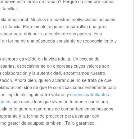
 promueve esta forma de trabajo? Porque no siempre somos
 familiar.
scuela emocional. Muchas de nuestras motivaciones actuales
la infancia. Por ejemplo, algunos desarrollan una gran
stacar para obtener la atención de sus padres. Esta
al en forma de una búsqueda constante de reconocimiento y
o siempre es válido en la vida adulta. Un exceso de
cesarias, especialmente en empresas cuyos valores son
 colaboración y la autenticidad, encontramos nuestro
ación. Ahora bien, quiero aclarar que no se trata de que
colaboración; sino de que te conozcas conscientemente para
nos impide distinguir entre valores y
creencias limitantes
.
tantes
, son esas ideas que viven en tu mente como una
itualmente generan patrones de comportamientos basados
 importante y la forma de proceder para avanzar con
omo gestor de equipos; también. Te lo garantizo.