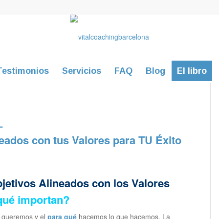
Testimonios
Servicios
FAQ
Blog
El libro
L
eados con tus Valores para TU Éxito
bjetivos Alineados con los Valores
 qué importan?
 queremos y el
para qué
hacemos lo que hacemos. La