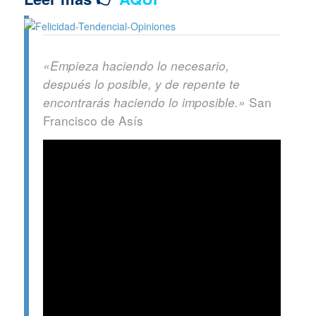
«Empieza haciendo lo necesario,
después lo posible, y de repente te
San
encontrarás haciendo lo imposible.»
Francisco de Asís