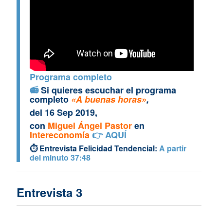
Programa completo
📻
Si quieres escuchar el programa
completo
«A buenas horas»
,
del 16 Sep 2019,
con
Miguel Ángel Pastor
en
Intereconomía
👉
AQUÍ
⏱ Entrevista Felicidad Tendencial:
A partir
del minuto 37:48
Entrevista 3