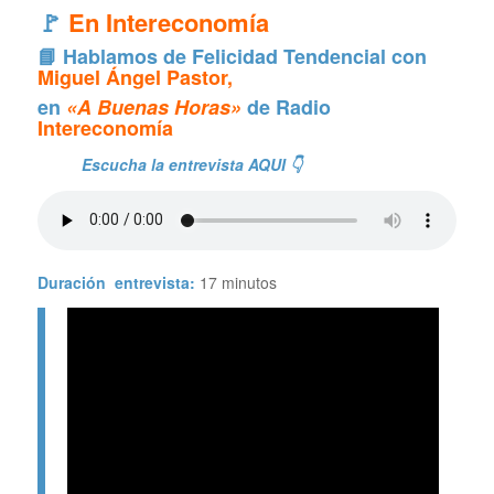
🚩
En Intereconomía
📘 Hablamos de Felicidad Tendencial con
Miguel Ángel Pastor,
en
«A Buenas Horas»
de Radio
Intereconomía
Escucha la entrevista AQUI 👇
Duración entrevista:
17 minutos