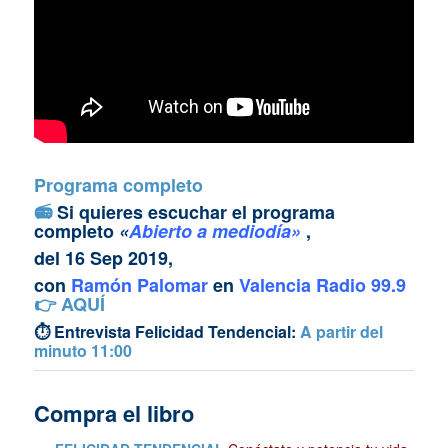
Programa completo
📻
Si quieres escuchar el programa
completo
«
Abierto a mediodía»
,
del 16 Sep 2019,
con
Ramón Palomar
en
Valencia Radio 99.9
👉
AQUÍ
⏱ Entrevista Felicidad Tendencial:
A partir del
minuto 11:00
Compra el libro