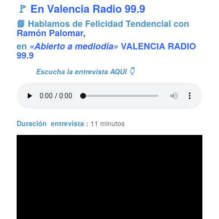
🚩
En Valencia Radio 99.9
📘 Hablamos de Felicidad Tendencial con
Ramón Palomar,
en
«Abierto a mediodía»
VALENCIA RADIO
99.9
Escucha la entrevista AQUI 👇
Duración entrevista :
11 minutos