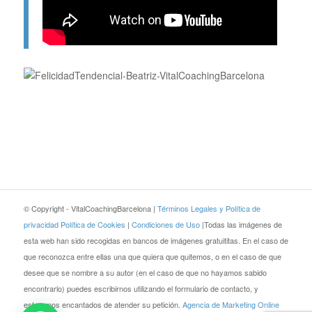
© Copyright - VitalCoachingBarcelona |
Términos Legales y Política de
privacidad
Política de Cookies
|
Condiciones de Uso
|Todas las imágenes de
esta web han sido recogidas en bancos de imágenes gratuititas. En el caso de
que reconozca entre ellas una que quiera que quitemos, o en el caso de que
desee que se nombre a su autor (en el caso de que no hayamos sabido
encontrarlo) puedes escribirnos utilizando el formulario de contacto, y
estaremos encantados de atender su petición.
Agencia de Marketing Online