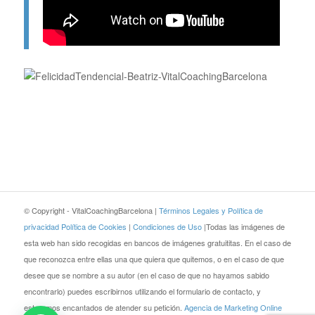
© Copyright - VitalCoachingBarcelona |
Términos Legales y Política de
privacidad
Política de Cookies
|
Condiciones de Uso
|Todas las imágenes de
esta web han sido recogidas en bancos de imágenes gratuititas. En el caso de
que reconozca entre ellas una que quiera que quitemos, o en el caso de que
desee que se nombre a su autor (en el caso de que no hayamos sabido
encontrarlo) puedes escribirnos utilizando el formulario de contacto, y
estaremos encantados de atender su petición.
Agencia de Marketing Online