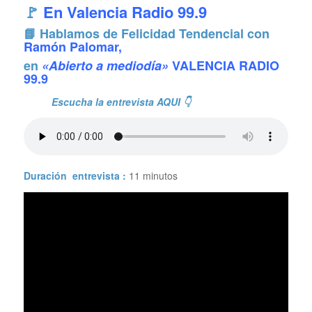
🚩
En Valencia Radio 99.9
📘 Hablamos de Felicidad Tendencial con
Ramón Palomar,
en
«Abierto a mediodía»
VALENCIA RADIO
99.9
Escucha la entrevista AQUI 👇
Duración entrevista :
11 minutos