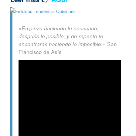
«Empieza haciendo lo necesario,
después lo posible, y de repente te
San
encontrarás haciendo lo imposible.»
Francisco de Asís