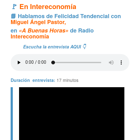
🚩
En Intereconomía
📘 Hablamos de Felicidad Tendencial con
Miguel Ángel Pastor,
en
«A Buenas Horas»
de Radio
Intereconomía
Escucha la entrevista AQUI 👇
Duración entrevista:
17 minutos