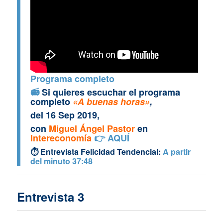
Programa completo
📻
Si quieres escuchar el programa
completo
«A buenas horas»
,
del 16 Sep 2019,
con
Miguel Ángel Pastor
en
Intereconomía
👉
AQUÍ
⏱ Entrevista Felicidad Tendencial:
A partir
del minuto 37:48
Entrevista 3