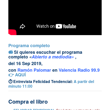
Programa completo
📻
Si quieres escuchar el programa
completo
«
Abierto a mediodía»
,
del 16 Sep 2019,
con
Ramón Palomar
en
Valencia Radio 99.9
👉
AQUÍ
⏱ Entrevista Felicidad Tendencial:
A partir del
minuto 11:00
Compra el libro