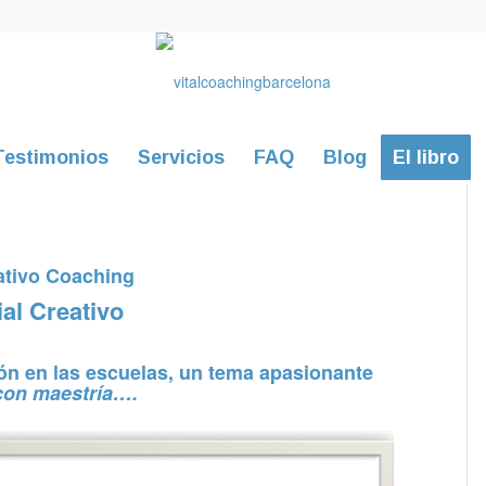
Testimonios
Servicios
FAQ
Blog
El libro
eativo Coaching
al Creativo
ión en las escuelas, un tema apasionante
con maestría….