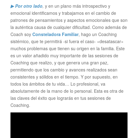
▶ Por otro lado
,
y en un plano más introspectivo y
emocional identificamos y trabajamos en el cambio de
patrones de pensamientos y aspectos emocionales que son
la auténtica causa de cualquier dificultad. Como además de
Coach soy
Consteladora Familiar
, hago un Coaching
sistémico, que te permitirá -si fuera el caso- «desatascar»
muchos problemas que tienen su origen en la familia. Este
es un valor añadido muy importante de las sesiones de
Coaching que realizo, y que genera una gran paz,
permitiendo que los cambio y avances realizados sean
consistentes y sólidos en el tiempo. Y por supuesto, en
todos los ámbitos de tu vida… Lo profesional, va
absolutamente de la mano de lo personal. Esta es otra de
las claves del éxito que lograrás en tus sesiones de
Coaching.