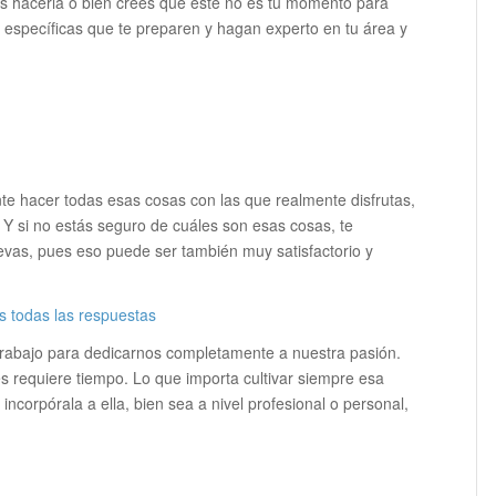
res hacerla o bien crees que este no es tu momento para
s específicas que te preparen y hagan experto en tu área y
nte hacer todas esas cosas con las que realmente disfrutas,
. Y si no estás seguro de cuáles son esas cosas, te
as, pues eso puede ser también muy satisfactorio y
s todas las respuestas
trabajo para dedicarnos completamente a nuestra pasión.
s requiere tiempo. Lo que importa cultivar siempre esa
 incorpórala a ella, bien sea a nivel profesional o personal,