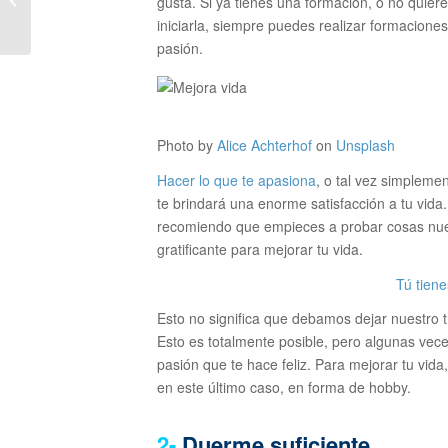
gusta. Si ya tienes una formación, o no quie
liderazgo
iniciarla, siempre puedes realizar formacione
pasión.
Photo by
Alice Achterhof
on
Unsplash
Hacer lo que te apasiona
, o tal vez simpleme
te brindará una enorme satisfacción a tu vida
recomiendo que empieces a probar cosas nuev
gratificante para mejorar tu vida.
Tú tiene
Esto no significa que debamos dejar nuestro 
Esto es totalmente posible, pero algunas vece
pasión que te hace feliz. Para mejorar tu vida,
en este último caso, en forma de hobby.
2-
Duerme suficiente