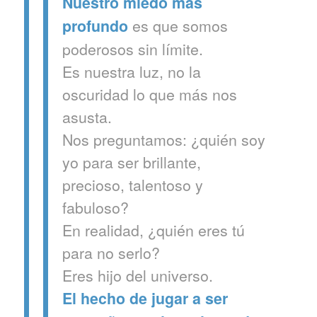
N
uestro miedo más
es que somos
profundo
poderosos sin límite.
E
s nuestra luz, no la
oscuridad lo que más nos
asusta.
N
os preguntamos: ¿quién soy
yo para ser brillante,
precioso, talentoso y
fabuloso?
E
n realidad, ¿quién eres tú
para no serlo?
E
res hijo del universo.
E
l hecho de jugar a ser