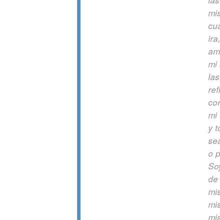
la
mi
cu
ira
am
mi
las
ref
cor
mi 
y 
se
o p
So
de 
mi
mi
mi