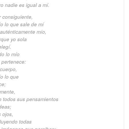
o nadie es igual a mí.
r consiguiente,
o lo que sale de mí
 auténticamente mío,
rque yo sola
elegí.
do lo mío
 pertenece:
 cuerpo,
do lo que
ce;
 mente,
n todos sus pensamientos
deas;
 ojos,
cluyendo todas