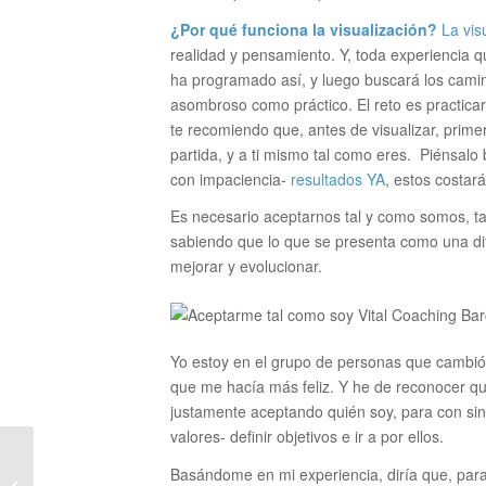
¿Por qué funciona la visualización?
La vis
realidad y pensamiento. Y, toda experiencia q
ha programado así, y luego buscará los camin
asombroso como práctico. El reto es practicar
te recomiendo que, antes de visualizar, prim
partida, y a ti mismo tal como eres. Piénsalo b
con impaciencia-
resultados YA
, estos costará
Es necesario aceptarnos tal y como somos, t
sabiendo que lo que se presenta como una difi
mejorar y evolucionar.
Yo estoy en el grupo de personas que cambió 
que me hacía más feliz. Y he de reconocer q
justamente aceptando quién soy, para con sin
valores- definir objetivos e ir a por ellos.
5 Claves para trabajar
Basándome en mi experiencia, diría que, par
en equipo de manera