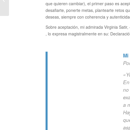
que quieren cambiar), el primer paso es acep
exitosa
desafiarte, ponerte metas, plantearte retos q
deseas, siempre con coherencia y autenticida
Sobre aceptación, mi admirada Virginia Satir,
, lo expresa magistralmente en su: Declaraci
Mi
Por
«Y
En
no 
ex
a m
Ha
qu
as