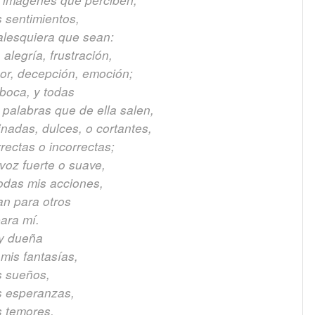
s imágenes que perciben;
s sentimientos,
alesquiera que sean:
, alegría, frustración,
or, decepción, emoción;
 boca, y todas
 palabras que de ella salen,
inadas, dulces, o cortantes,
rectas o incorrectas;
voz fuerte o suave,
todas mis acciones,
an para otros
ara mí.
y dueña
mis fantasías,
s sueños,
s esperanzas,
s temores.