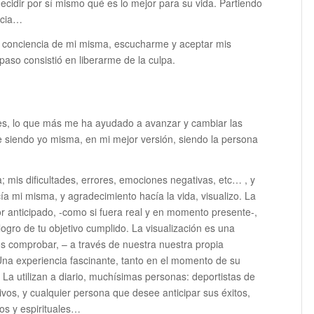
cidir por sí mismo qué es lo mejor para su vida. Partiendo
ncia…
mar conciencia de mi misma, escucharme y aceptar mis
aso consistió en liberarme de la culpa.
es, lo que más me ha ayudado a avanzar y cambiar las
 siendo yo misma, en mi mejor versión, siendo la persona
a; mis dificultades, errores, emociones negativas, etc… , y
a mi misma, y agradecimiento hacía la vida, visualizo. La
 por anticipado, -como si fuera real y en momento presente-,
logro de tu objetivo cumplido. La visualización es una
s comprobar, – a través de nuestra nuestra propia
Una experiencia fascinante, tanto en el momento de su
 La utilizan a diario, muchísimas personas: deportistas de
tivos, y cualquier persona que desee anticipar sus éxitos,
os y espirituales…