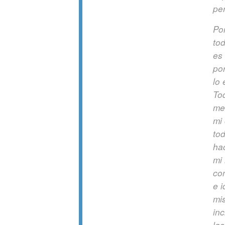
per
Po
tod
es
po
lo 
To
me
mi
to
ha
mi
co
e i
mis
in