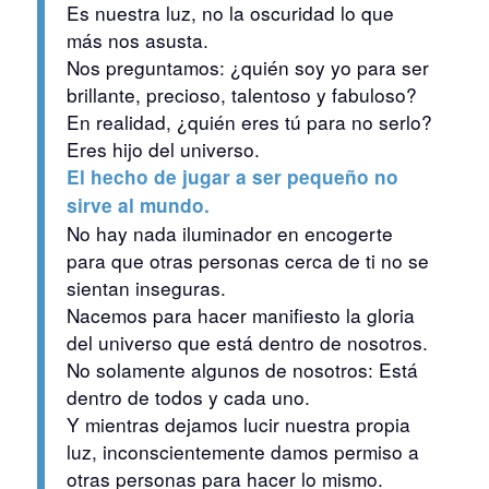
E
s nuestra luz, no la oscuridad lo que
más nos asusta.
N
os preguntamos: ¿quién soy yo para ser
brillante, precioso, talentoso y fabuloso?
E
n realidad, ¿quién eres tú para no serlo?
E
res hijo del universo.
E
l hecho de jugar a ser pequeño no
sirve al mundo.
N
o hay nada iluminador en encogerte
para que otras personas cerca de ti no se
sientan inseguras.
N
acemos para hacer manifiesto la gloria
del universo que está dentro de nosotros.
N
o solamente algunos de nosotros: Está
dentro de todos y cada uno.
Y
mientras dejamos lucir nuestra propia
luz, inconscientemente damos permiso a
otras personas para hacer lo mismo.