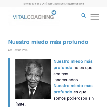
Teléfono 609 682 045 | beatriz@vitalcoachingbarcelona.com
Nuestro miedo más profundo
por
Beatriz Palá
N
uestro miedo más
no es que
profundo
seamos
inadecuados.
N
uestro miedo más
es que
profundo
somos poderosos sin
límite.