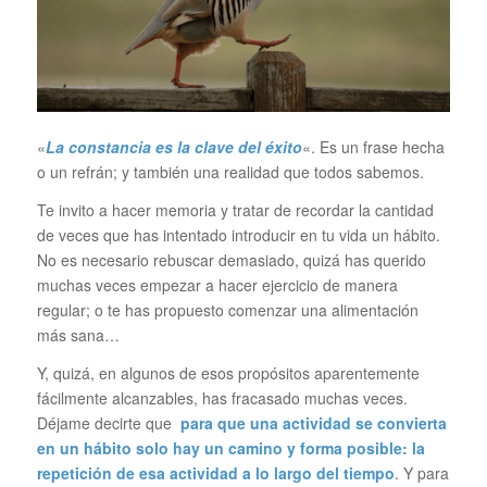
«
La constancia es la clave del éxito
«. Es un frase hecha
o un refrán; y también una realidad que todos sabemos.
Te invito a hacer memoria y tratar de recordar la cantidad
de veces que has intentado introducir en tu vida un hábito.
No es necesario rebuscar demasiado, quizá has querido
muchas veces empezar a hacer ejercicio de manera
regular; o te has propuesto comenzar una alimentación
más sana…
Y, quizá, en algunos de esos propósitos aparentemente
fácilmente alcanzables, has fracasado muchas veces.
Déjame decirte que
para que una actividad se convierta
en un hábito solo hay un camino y forma posible: la
repetición de esa actividad a lo largo del tiempo
. Y para