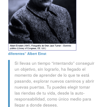
diferentes“
Albert Einst
Si llevas un tiempo “intentando” conseguir
un objetivo, sin lograrlo, ha llegado el
momento de aprender de lo que te está
pasando, explorar nuevos caminos y abrir
nuevas puertas. Tu puedes elegir tomar
las riendas de tu vida, desde la auto-
responsabilidad, como único medio para
llegar a donde desees.