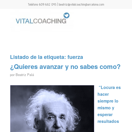
Teléfono 609 682 045 | beatriz@vitalcoachingbarcelona.com
Listado de la etiqueta:
fuerza
¿Quieres avanzar y no sabes como?
por
Beatriz Palá
“Locura es
hacer
siempre lo
mismo y
esperar
resultados