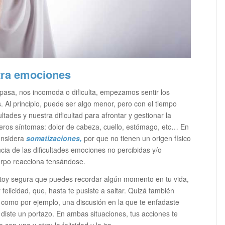
tra emociones
pasa, nos incomoda o dificulta, empezamos sentir los
. Al principio, puede ser algo menor, pero con el tiempo
ltades y nuestra dificultad para afrontar y gestionar la
eros síntomas: dolor de cabeza, cuello, estómago, etc… En
onsidera
somatizaciones
,
por que no tienen un origen físico
cia de las dificultades emociones no percibidas y/o
erpo reacciona tensándose.
estoy segura que puedes recordar algún momento en tu vida,
 felicidad, que, hasta te pusiste a saltar. Quizá también
, como por ejemplo, una discusión en la que te enfadaste
 diste un portazo. En ambas situaciones, tus acciones te
 con una y otra: la felicidad y la ira.