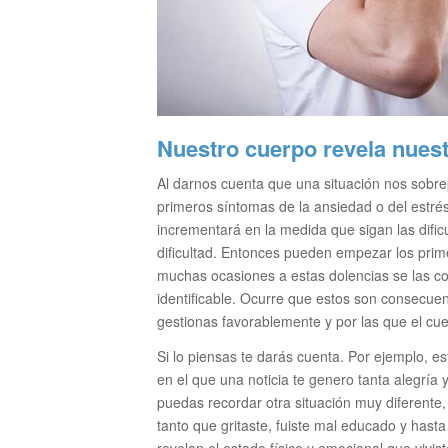
Nuestro cuerpo revela nues
Al darnos cuenta que una situación nos sobre
primeros síntomas de la ansiedad o del estrés
incrementará en la medida que sigan las dificu
dificultad. Entonces pueden empezar los prim
muchas ocasiones a estas dolencias se las c
identificable. Ocurre que estos son consecuen
gestionas favorablemente y por las que el cu
Si lo piensas te darás cuenta. Por ejemplo, 
en el que una noticia te genero tanta alegría y
puedas recordar otra situación muy diferente
tanto que gritaste, fuiste mal educado y hasta
revelan el estado físico y emocional que viviste