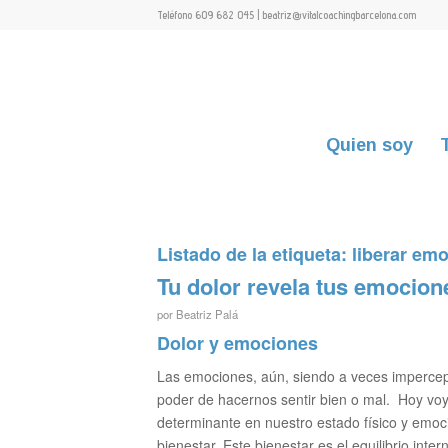
Teléfono 609 682 045 | beatriz@vitalcoachingbarcelona.com
Quien soy
Listado de la etiqueta:
liberar em
Tu dolor revela tus emocion
por
Beatriz Palá
Dolor y emociones
Las emociones, aún, siendo a veces impercep
poder de hacernos sentir bien o mal. Hoy vo
determinante en nuestro estado físico y emo
bienestar. Este bienestar es el equilibrio inte