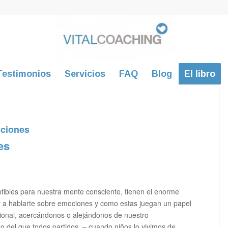
Testimonios
Servicios
FAQ
Blog
El libro
ociones
es
tibles para nuestra mente consciente, tienen el enorme
y a hablarte sobre emociones y como estas juegan un papel
cional, acercándonos o alejándonos de nuestro
rno del que todos partidos, – cuando niños lo vivimos de