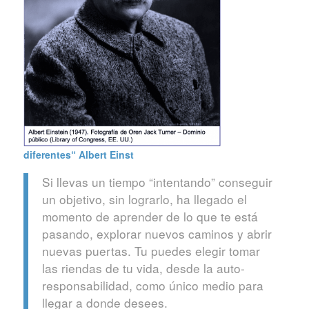
diferentes“
Albert Einst
Si llevas un tiempo “intentando” conseguir
un objetivo, sin lograrlo, ha llegado el
momento de aprender de lo que te está
pasando, explorar nuevos caminos y abrir
nuevas puertas. Tu puedes elegir tomar
las riendas de tu vida, desde la auto-
responsabilidad, como único medio para
llegar a donde desees.