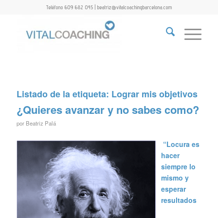
Teléfono 609 682 045 | beatriz@vitalcoachingbarcelona.com
Listado de la etiqueta:
Lograr mis objetivos
¿Quieres avanzar y no sabes como?
por
Beatriz Palá
“Locura es
hacer
siempre lo
mismo y
esperar
resultados