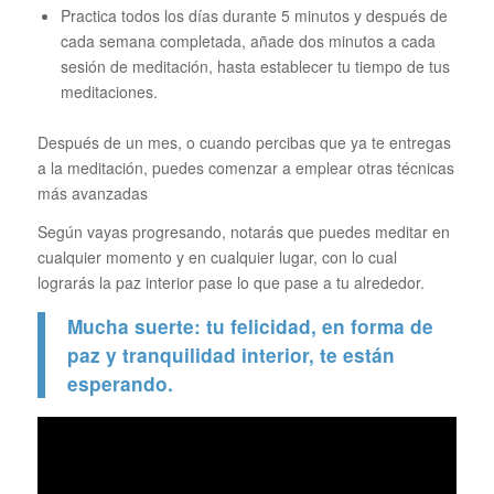
Practica todos los días durante 5 minutos y después de
cada semana completada, añade dos minutos a cada
sesión de meditación, hasta establecer tu tiempo de tus
meditaciones.
Después de un mes, o cuando percibas que ya te entregas
a la meditación, puedes comenzar a emplear otras técnicas
más avanzadas
Según vayas progresando, notarás que puedes meditar en
cualquier momento y en cualquier lugar, con lo cual
lograrás la paz interior pase lo que pase a tu alrededor.
Mucha suerte: tu felicidad, en forma de
paz y tranquilidad interior, te están
esperando.