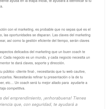
te ayuda en la etapa inicial, te ayudará a identificar si tu
a.
ción con el marketing, es probable que no sepas qué es el
o, las oportunidades se disparan. Las claves del marketing
lear, así como la gestión eficiente del tiempo, serán claves
y aspectos delicados del marketing que un buen coach te
r. Cada negocio es un mundo, y cada negocio necesita un
ntor te dará claves, soporte y dirección.
 público -cliente final-, necesitarás que tu web cautive,
anzarlos. Necesitarás refinar tu presentación o la de tu
ner, etc… Un coach será tu mejor aliado para ayudarte a
ntaja competitiva.
tura del emprendimiento, ¡enhorabuena! Tienes
riencia que, con seguridad, te ayudará a