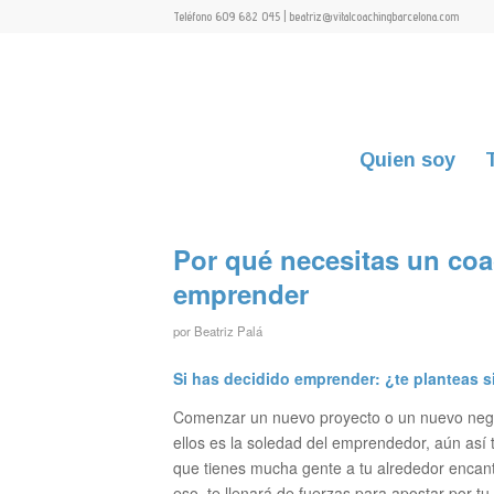
Teléfono 609 682 045 | beatriz@vitalcoachingbarcelona.com
Quien soy
Por qué necesitas un co
emprender
por
Beatriz Palá
Si has decidido emprender: ¿te planteas 
Comenzar un nuevo proyecto o un nuevo negoc
ellos es la soledad del emprendedor, aún así 
que tienes mucha gente a tu alrededor encant
eso, te llenará de fuerzas para apostar por tu