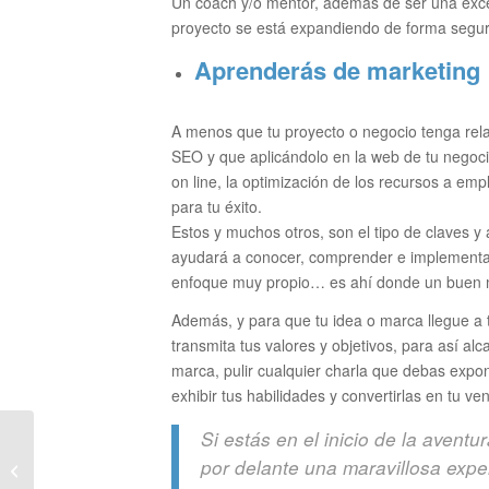
Un coach y/o mentor, además de ser una excelen
proyecto se está expandiendo de forma segur
Aprenderás de marketing
A menos que tu proyecto o negocio tenga rela
SEO y que aplicándolo en la web de tu negoci
on line, la optimización de los recursos a emp
para tu éxito.
Estos y muchos otros, son el tipo de claves 
ayudará a conocer, comprender e implementa
enfoque muy propio… es ahí donde un buen me
Además, y para que tu idea o marca llegue a tu
transmita tus valores y objetivos, para así alc
marca, pulir cualquier charla que debas expo
exhibir tus habilidades y convertirlas en tu ve
Si estás en el inicio de la aven
Las 4 trampas mentales
por delante una maravillosa expe
que no te dejan