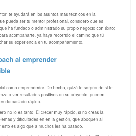
or, te ayudará en los asuntos más técnicos en la
 que pueda ser tu mentor profesional, considero que es
que ha fundado o administrado su propio negocio con éxito;
ara acompañarte, ya haya recorrido el camino que tú
char su experiencia en tu acompañamiento.
coach al emprender
ible
cial como emprendedor. De hecho, quizá te sorprende si te
za a ver resultados positivos en su proyecto, pueden
ecen demasiado rápido.
ro no lo es tanto. El crecer muy rápido, si no creas la
lemas y dificultades en en la gestión, que aboquen al
 y esto es algo que a muchos les ha pasado.