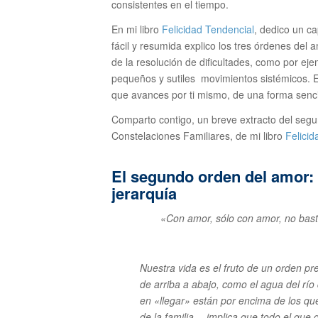
consistentes en el tiempo.
En mi libro
Felicidad Tendencial
, dedico un ca
fácil y resumida explico los tres órdenes del 
de la resolución de dificultades, como por ej
pequeños y sutiles movimientos sistémicos.
que avances por ti mismo, de una forma sencil
Comparto contigo, un breve extracto del segu
Constelaciones Familiares, de mi libro
Felicid
El segundo orden del amor: 
jerarquía
«Con amor, sólo con amor, no bast
Nuestra vida es el fruto de un orden pr
de arriba a abajo, como el agua del río 
en «llegar» están por encima de los q
de la familia— implica que todo el que