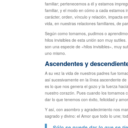
familiar; pertenecemos a él y estamos impreg
familiar, y el modo en cómo a cada estamos im
carácter, orden, vínculo y relación, impacta 
vida, en nuestras relaciones familiares, de pa
Según como tomamos, pudimos o aprendimos a
hilos invisibles de esta unión son muy sutiles
son una especie de «hilos invisibles», muy sutil
uno mismo.
Ascendentes y descendient
A su vez la vida de nuestros padres fue tomad
así sucesivamente en la línea ascendente de 
es lo que nos genera el gozo y la fuerza hací
nuestro corazón. Pues cuando los tomamos co
dar lo que tenemos con éxito, felicidad y amor
Y así, con asombro y agradecimiento nos mara
sagrado y divino: el Amor que todo lo une; tod
Sólo se puede dar lo que se ti