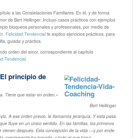
pítulo a las Constelaciones Familiares. En él, y de forma
amor de Bert Hellinger. Incluyo casos prácticos con ejemplos
emplo bloqueos personales y profesionales, por medio de
 En
Felicidad Tendencial
te explico ejercicios prácticos, para
la, guiada y práctica.
ndo orden del amor, correspondiente al capítulo
ad Tendencial
El principio de
a. Tiene que estar en orden.»
Bert Hellinger.
evio. A ese orden previo, le llamamos jerarquía. Y esta pasa
que fluye en un único sentido. En las familias, los primeros
ue vienen después. Esta concepción de la vida —y por ende
 da, previamente ha tomado, y todo el que toma,