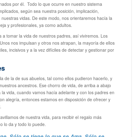
nados por él. Todo lo que ocurre en nuestro sistema
plicados, según sea nuestra posición, implicación,
en nuestras vidas. De este modo, nos orientaremos hacía la
reja y profesionales, ya como adultos.
 tomar la vida de nuestros padres, así viviremos. Los
. Unos nos impulsan y otros nos atrapan, la mayoría de ellos
es, incisivos y a la vez difíciles de detectar y gestionar por
es
a de la de sus abuelos, tal como ellos pudieron hacerlo, y
nuestros ancestros. Ese chorro de vida, de arriba a abajo
a la vida, cuando vamos hacía adelante y con los padres en
n alegría, entonces estamos en disposición de ofrecer y
.
villamos de nuestra vida, para recibir el regalo más
o lo da y todo lo puede.
ene Sólo se tiene lo que se Ama Sólo se