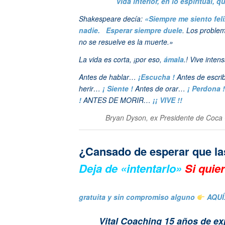
vida interior, en lo espiritual,
Shakespeare decía:
«Siempre me siento fel
nadie. Esperar siempre duele
. Los problem
no se resuelve es la muerte.»
La vida es corta, ¡por eso,
ámala
.! Vive inte
Antes de hablar…
¡Escucha !
Antes de escri
herir…
¡ Siente !
Antes de orar…
¡ Perdona !
!
ANTES DE MORIR…
¡¡ VIVE !!
Bryan Dyson, ex Presidente de Coca C
¿Cansado de esperar que l
Deja de «intentarlo»
Si quie
gratuita y sin compromiso alguno
AQUÍ
Vital Coaching 15 años de e