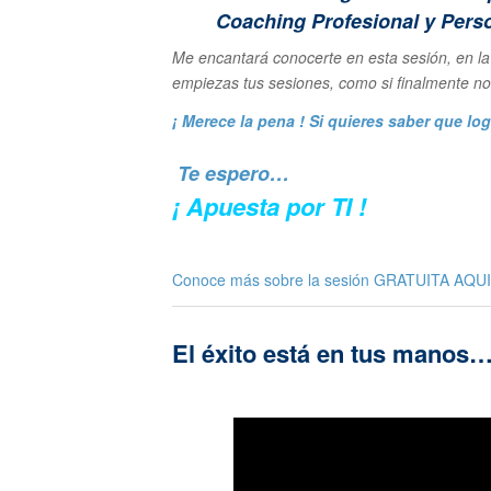
Coaching Profesional y Pers
Me encantará conocerte en esta sesión, en l
empiezas tus sesiones, como si finalmente no 
¡ Merece la pena ! Si quieres saber que logr
Te espero…
¡ Apuesta por TI !
Conoce más sobre la sesión GRATUITA
AQUI
El éxito está en tus manos