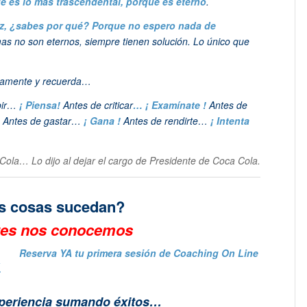
 que es lo más trascendental, porque es eterno
.
iz, ¿sabes por qué? Porque no espero nada de
as no son eternos, siempre tienen solución. Lo único que
nsamente y recuerda…
bir…
¡ Piensa!
Antes de criticar
… ¡ Examínate !
Antes de
Antes de gastar…
¡ Gana !
Antes de rendirte…
¡ Intenta
ola… Lo dijo al dejar el cargo de Presidente de Coca Cola.
as cosas sucedan?
res nos conocemos
Reserva YA tu primera sesión de Coaching On Line
.
xperiencia sumando éxitos…