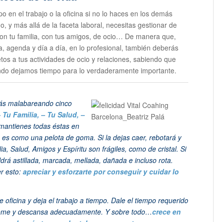
o en el trabajo o la oficina si no lo haces en los demás
o, y más allá de la faceta laboral, necesitas gestionar de
con tu familia, con tus amigos, de ocio… De manera que,
a, agenda y día a día, en lo profesional, también deberás
tos a tus actividades de ocio y relaciones, sabiendo que
ando dejamos tiempo para lo verdaderamente importante.
tás malabareando cinco
–
Tu Familia, – Tu Salud, –
s mantienes todas éstas en
o es como una pelota de goma. Si la dejas caer, rebotará y
ia, Salud, Amigos y Espíritu son frágiles, como de cristal. Si
drá astillada, marcada, mellada, dañada e incluso rota.
r esto:
apreciar y esforzarte por conseguir y cuidar lo
e oficina y deja el trabajo a tiempo. Dale el tiempo requerido
o, come y descansa adecuadamente. Y sobre todo…
crece en