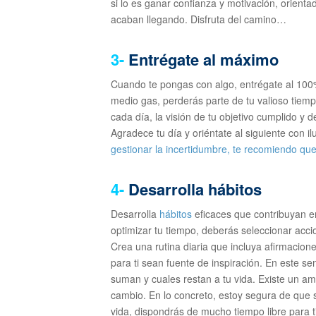
si lo es ganar confianza y motivación, orient
acaban llegando. Disfruta del camino…
3-
Entrégate al máximo
Cuando te pongas con algo, entrégate al 100%
medio gas, perderás parte de tu valioso tiem
cada día, la visión de tu objetivo cumplido y d
Agradece tu día y oriéntate al siguiente con 
gestionar la incertidumbre, te recomiendo que
4-
Desarrolla hábitos
Desarrolla
hábitos
eficaces que contribuyan en
optimizar tu tiempo, deberás seleccionar accio
Crea una rutina diaria que incluya afirmacione
para ti sean fuente de inspiración. En este se
suman y cuales restan a tu vida. Existe un a
cambio. En lo concreto, estoy segura de que s
vida, dispondrás de mucho tiempo libre para ti