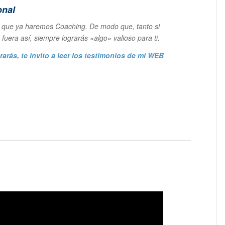
onal
a que ya haremos Coaching. De modo que, tanto si
fuera así, siempre lograrás «algo» valioso para ti.
arás, te invito a leer los
testimonios de mi WEB
…