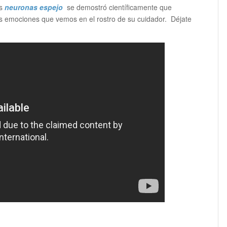
as
neuronas
espejo
se demostró científicamente que
las emociones que vemos en el rostro de su cuidador. Déjate