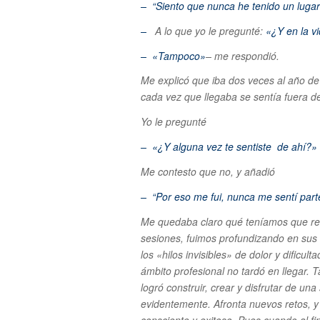
– “Siento que nunca he tenido un lugar
–
A lo que yo le pregunté:
«¿Y en la vi
– «
Tampoco»
– me respondió.
Me explicó que iba dos veces al año de 
cada vez que llegaba se sentía fuera de
Yo le pregunté
– «¿Y alguna vez te sentiste de ahí?»
Me contesto que no, y añadió
– “Por eso me fui, nunca me sentí part
Me quedaba claro qué teníamos que rev
sesiones, fuimos profundizando en sus
los «hilos invisibles» de dolor y dificul
ámbito profesional no tardó en llegar.
logró construir, crear y disfrutar de una
evidentemente. Afronta nuevos retos, 
consciente y exitoso. Pues cuando al fi