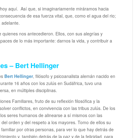
 hoy aquí. Así que, si imaginariamente miráramos hacia
onsecuencia de esa fuerza vital, que, como el agua del rio;
 adelante.
e quienes nos antecedieron. Ellos, con sus alegrías y
paces de lo más importante: darnos la vida, y contribuir a
es – Bert Hellinger
 es
Bert Hellinger
, filósofo y psicoanalista alemán nacido en
durante 16 años con los zulús en Sudáfrica, tuvo una
ersa, en múltiples disciplinas.
ones Familiares, fruto de su reflexión filosófica y la
lver conflictos, en convivencia con las tribus zulús. De los
 los seres humanos de alinearse a sí mismos con las
l del orden y del respeto a los mayores. Tomo de ellos su
 familiar por otras personas, para ver lo que hay detrás de
frimiento y, también detrás de la paz y de la felicidad, para