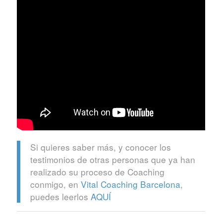
Si quieres saber más, y conocer los
testimonios de otras personas que ya han
realizado su proceso de Coaching
conmigo, en
Vital Coaching Barcelona
,
puedes leerlos
AQUÍ