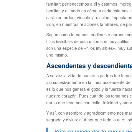
familiar; pertenecemos a él y estamos impreg
familiar, y el modo en cómo a cada estamos im
carácter, orden, vínculo y relación, impacta 
vida, en nuestras relaciones familiares, de pa
Según como tomamos, pudimos o aprendimos a
hilos invisibles de esta unión son muy sutiles
son una especie de «hilos invisibles», muy sutil
uno mismo.
Ascendentes y descendient
A su vez la vida de nuestros padres fue tomad
así sucesivamente en la línea ascendente de 
es lo que nos genera el gozo y la fuerza hací
nuestro corazón. Pues cuando los tomamos co
dar lo que tenemos con éxito, felicidad y amor
Y así, con asombro y agradecimiento nos mara
sagrado y divino: el Amor que todo lo une; tod
Sólo se puede dar lo que se ti