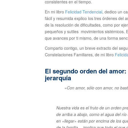
consistentes en el tiempo.
En mi libro
Felicidad Tendencial
, dedico un ca
fácil y resumida explico los tres órdenes del 
de la resolución de dificultades, como por ej
pequeños y sutiles movimientos sistémicos.
que avances por ti mismo, de una forma sencil
Comparto contigo, un breve extracto del segu
Constelaciones Familiares, de mi libro
Felicid
El segundo orden del amor: 
jerarquía
«Con amor, sólo con amor, no bast
Nuestra vida es el fruto de un orden pr
de arriba a abajo, como el agua del río 
en «llegar» están por encima de los q
de la familia— implica que todo el que