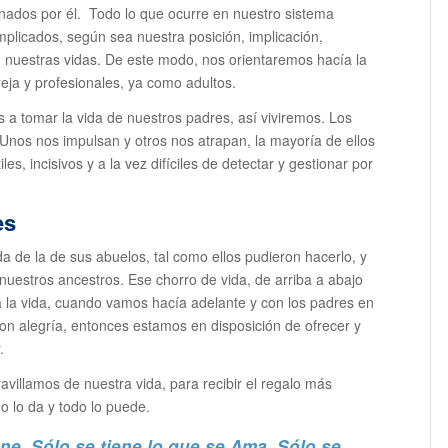
nados por él. Todo lo que ocurre en nuestro sistema
plicados, según sea nuestra posición, implicación,
en nuestras vidas. De este modo, nos orientaremos hacía la
reja y profesionales, ya como adultos.
 tomar la vida de nuestros padres, así viviremos. Los
. Unos nos impulsan y otros nos atrapan, la mayoría de ellos
es, incisivos y a la vez difíciles de detectar y gestionar por
es
a de la de sus abuelos, tal como ellos pudieron hacerlo, y
nuestros ancestros. Ese chorro de vida, de arriba a abajo
a la vida, cuando vamos hacía adelante y con los padres en
n alegría, entonces estamos en disposición de ofrecer y
.
villamos de nuestra vida, para recibir el regalo más
o lo da y todo lo puede.
ene Sólo se tiene lo que se Ama Sólo se