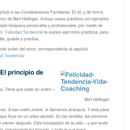
pítulo a las Constelaciones Familiares. En él, y de forma
amor de Bert Hellinger. Incluyo casos prácticos con ejemplos
emplo bloqueos personales y profesionales, por medio de
 En
Felicidad Tendencial
te explico ejercicios prácticos, para
la, guiada y práctica.
ndo orden del amor, correspondiente al capítulo
ad Tendencial
El principio de
a. Tiene que estar en orden.»
Bert Hellinger.
evio. A ese orden previo, le llamamos jerarquía. Y esta pasa
que fluye en un único sentido. En las familias, los primeros
ue vienen después. Esta concepción de la vida —y por ende
 da, previamente ha tomado, y todo el que toma,