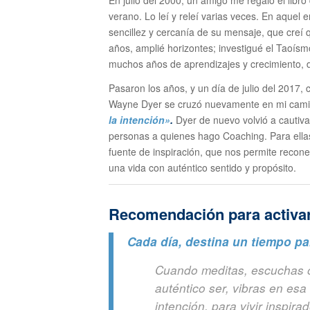
En julio del 2000, un amigo me regaló el lib
verano. Lo leí y releí varias veces. En aquel
sencillez y cercanía de su mensaje, que creí q
años, amplié horizontes; investigué el Taoísmo
muchos años de aprendizajes y crecimiento, 
Pasaron los años, y un día de julio del 2017,
Wayne Dyer se cruzó nuevamente en mi camin
la intención»
.
Dyer de nuevo volvió a cautiv
personas a quienes hago Coaching. Para ellas
fuente de inspiración, que nos permite recone
una vida con auténtico sentido y propósito.
Recomendación para activar 
Cada día, destina un tiempo par
Cuando meditas, escuchas o
auténtico ser, vibras en esa
intención, para vivir inspira