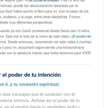
ro de Wayne Dyer:
«Tus zonas erróneas»
. Fue mi libro del
 entonces, quedé tan absolutamente fascinada por la
ue Dyer había escrito el libro para mi. Con el pasar de los
, budismo, y el yoga, entre otras disciplinas. Fueron
desde muy diferentes perspectivas.
 cuando ya era Coach profesional desde hacía casi 10 años,
o. Esta vez lo hizo de la mano de este vídeo
«El poder de
arme. Desde entonces, recomiendo ver este vídeo a muchas
 y para mi, escucharlo sigue siendo una extraordinaria
ctar con la sabiduría interior que todos tenemos para VIVIR
el poder de tu intención
a ti, y tu conexión espiritual.
 lees mensajes que te conectan con tú
 misma sintonía. Activas así el poder de tu
do, en el camino hacía tu verdadero éxito y