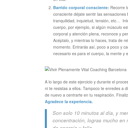
Barrido corporal consciente:
Recorre t
consciente déjate sentir las sensaciones b
tranquilidad, inquietud, tensión, etc… In
cuerpo, por ejemplo, si algún músculo est
corporal y atención plena, reconoce y pe
Acéptalo, y mientras lo haces, trata de r
momento. Entrarás así, poco a poco y ca
necesario es para el cuerpo, la mente y el
A lo largo de este ejercicio y durante el proc
ni te resistas a ellos. Tampoco te enredes a d
de nuevo a centrarte en tu respiración. Finali
Agradece la experiencia.
Son solo 10 minutos al día, y me
concentración, logras mucho en m
de energía y feliz.