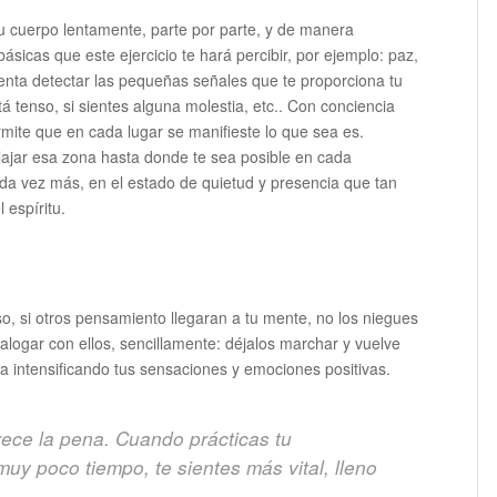
u cuerpo lentamente, parte por parte, y de manera
ásicas que este ejercicio te hará percibir, por ejemplo: paz,
tenta detectar las pequeñas señales que te proporciona tu
á tenso, si sientes alguna molestia, etc.. Con conciencia
rmite que en cada lugar se manifieste lo que sea es.
elajar esa zona hasta donde te sea posible en cada
da vez más, en el estado de quietud y presencia que tan
 espíritu.
eso, si otros pensamiento llegaran a tu mente, no los niegues
ialogar con ellos, sencillamente: déjalos marchar y vuelve
za intensificando tus sensaciones y emociones positivas.
rece la pena. Cuando prácticas tu
uy poco tiempo, te sientes más vital, lleno