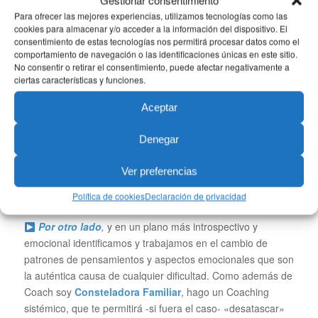
Gestionar consentimiento
Con tus sesiones de Coaching lograrás avances únicos.
Para ofrecer las mejores experiencias, utilizamos tecnologías como las
cookies para almacenar y/o acceder a la información del dispositivo. El
¿Por qué? Porque he desarrollado un método de éxito
consentimiento de estas tecnologías nos permitirá procesar datos como el
demostrado, fruto de los más de 10 años de experiencia
comportamiento de navegación o las identificaciones únicas en este sitio.
como Coach en
Vital Coaching Barcelona
, y que realizo a
No consentir o retirar el consentimiento, puede afectar negativamente a
dos niveles.
ciertas características y funciones.
Por un lado
,
en un plano práctico, abordaremos los
Aceptar
objetivos previstos; con pautas y herramientas específicas
para cada caso. Por ejemplo, mejora de la eficiencia y
Denegar
gestión del tiempo, definición de objetivos congruentes y
auténticos, preparación para la mejora o el cambio
Ver preferencias
profesional, resolución de conflictos, mejora de la
Política de cookies
Declaración de privacidad
confianza, comunicación, asertividad, etc…
Por otro lado
,
y en un plano más introspectivo y
emocional identificamos y trabajamos en el cambio de
patrones de pensamientos y aspectos emocionales que son
la auténtica causa de cualquier dificultad. Como además de
Coach soy
Consteladora Familiar
, hago un Coaching
sistémico, que te permitirá -si fuera el caso- «desatascar»