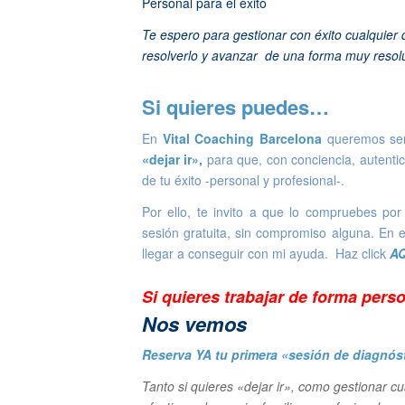
Personal para el éxito
Te espero para gestionar con éxito cualquier d
resolverlo y avanzar de una forma muy resolu
Si quieres puedes…
En
Vital
Coaching
Barcelona
queremos ser 
«dejar ir»,
para que, con conciencia, autentic
de tu éxito
-personal y profesional-.
Por ello, te invito a que lo compruebes po
sesión gratuita, sin compromiso alguna. En
llegar a conseguir con mi ayuda. Haz click
AQ
Si quieres trabajar de forma pers
N
os vemos
Reserva YA tu primera «sesión de diagnós
Tanto si quieres «dejar ir», como gestionar c