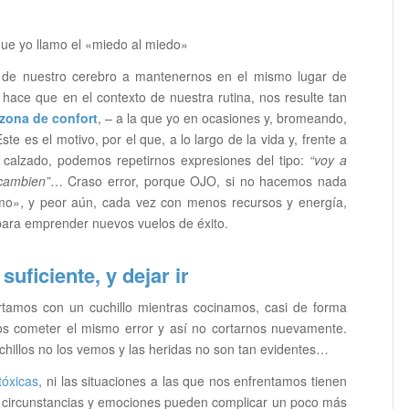
que yo llamo el «miedo al miedo»
a de nuestro cerebro a mantenernos en el mismo lugar de
hace que en el contexto de nuestra rutina, nos resulte tan
zona de confort
, – a la que yo en ocasiones y, bromeando,
e es el motivo, por el que, a lo largo de la vida y, frente a
l calzado, podemos repetirnos expresiones del tipo:
“voy a
 cambien”
… Craso error, porque OJO, si no hacemos nada
mo», y peor aún, cada vez con menos recursos y energía,
ara emprender nuevos vuelos de éxito.
ficiente, y dejar ir
ortamos con un cuchillo mientras cocinamos, casi de forma
os cometer el mismo error y así no cortarnos nuevamente.
chillos no los vemos y las heridas no son tan evidentes…
tóxicas
, ni las situaciones a las que nos enfrentamos tienen
as circunstancias y emociones pueden complicar un poco más