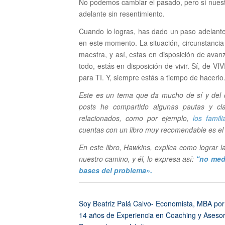
No podemos cambiar el pasado, pero sí nuestra
adelante sin resentimiento.
Cuando lo logras, has dado un paso adelante
en este momento. La situación, circunstancia
maestra, y así, estas en disposición de avanz
todo, estás en disposición de vivir. Sí, de V
para TI. Y, siempre estás a tiempo de hacerl
Este es un tema que da mucho de sí y del q
posts he compartido algunas pautas y cl
relacionados, como por ejemplo,
los famili
cuentas con un libro muy recomendable es e
En este libro, Hawkins, explica como lograr l
nuestro camino, y él, lo expresa así:
“no med
bases del problema».
Soy Beatriz Palá Calvo- Economista, MBA po
14 años de Experiencia en Coaching y Asesorí