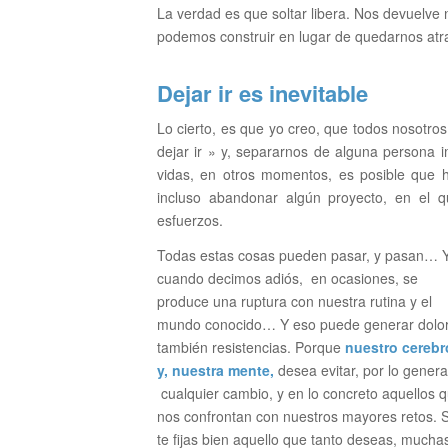
La verdad es que soltar libera. Nos devuelve 
podemos construir en lugar de quedarnos atr
Dejar ir es inevitable
Lo cierto, es que yo creo, que todos nosotr
dejar ir » y, separarnos de alguna persona 
vidas, en otros momentos, es posible que h
incluso abandonar algún proyecto, en el q
esfuerzos.
Todas estas cosas pueden pasar, y pasan… Y
cuando decimos adiós, en ocasiones, se
produce una ruptura con nuestra rutina y el
mundo conocido… Y eso puede generar dolor
también resistencias. Porque
nuestro
cerebr
y, nuestra mente,
desea evitar, por lo genera
cualquier cambio, y en lo concreto aquellos 
nos confrontan con nuestros mayores retos. S
te fijas bien aquello que tanto deseas, mucha