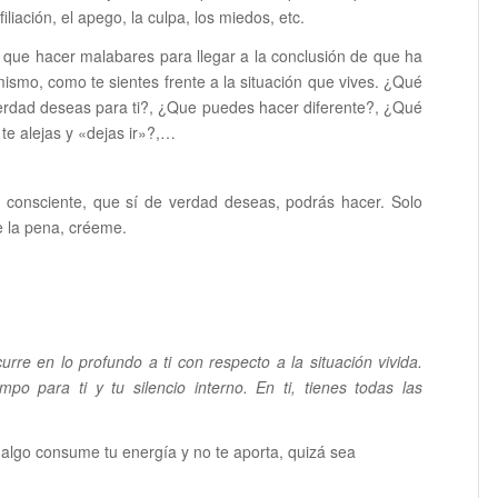
filiación, el apego, la culpa, los miedos, etc.
ue hacer malabares para llegar a la conclusión de que ha
i mismo, como te sientes frente a la situación que vives. ¿Qué
erdad deseas para ti?, ¿Que puedes hacer diferente?, ¿Qué
 te alejas y «dejas ir»?,…
n consciente, que sí de verdad deseas, podrás hacer. Solo
e la pena, créeme.
rre en lo profundo a ti con respecto a la situación vivida.
po para ti y tu silencio interno. En ti, tienes todas las
 algo consume tu energía y no te aporta, quizá sea