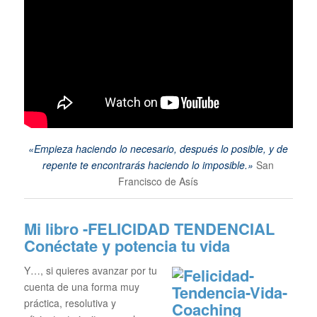
«Empieza haciendo lo necesario, después lo posible, y de
repente te encontrarás haciendo lo imposible.»
San
Francisco de Asís
Mi libro -FELICIDAD TENDENCIAL
Conéctate y potencia tu vida
Y…, si quieres avanzar por tu
cuenta de una forma muy
práctica, resolutiva y