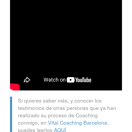
Si quieres saber más, y conocer los
testimonios de otras personas que ya han
realizado su proceso de Coaching
conmigo, en
Vital Coaching Barcelona
,
puedes leerlos
AQUÍ