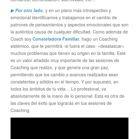
▶ Por otro lado
,
y en un plano más introspectivo y
emocional identificamos y trabajamos en el cambio de
patrones de pensamientos y aspectos emocionales que son
la auténtica causa de cualquier dificultad. Como además de
Coach soy
Consteladora Familiar
, hago un Coaching
sistémico, que te permitirá -si fuera el caso- «desatascar»
muchos problemas que tienen su origen en la familia. Este
es un valor añadido muy importante de las sesiones de
Coaching que realizo, y que genera una gran paz,
permitiendo que los cambio y avances realizados sean
consistentes y sólidos en el tiempo. Y por supuesto, en
todos los ámbitos de tu vida… Lo profesional, va
absolutamente de la mano de lo personal. Esta es otra de
las claves del éxito que lograrás en tus sesiones de
Coaching.