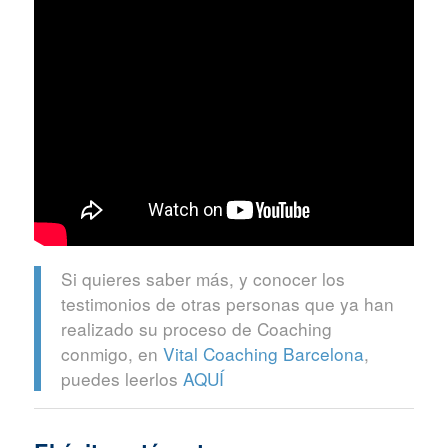
Si quieres saber más, y conocer los
testimonios de otras personas que ya han
realizado su proceso de Coaching
conmigo, en
Vital Coaching Barcelona
,
puedes leerlos
AQUÍ