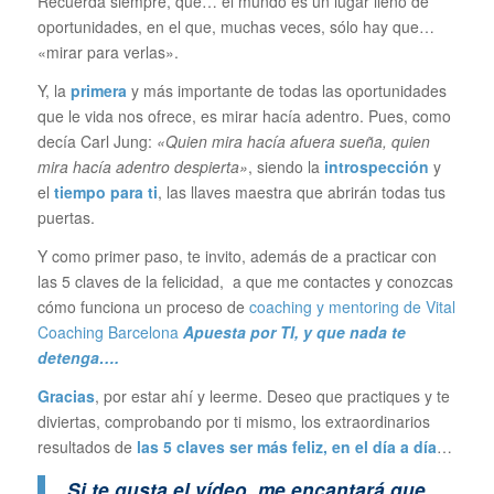
Recuerda siempre, que… el mundo es un lugar lleno de
oportunidades, en el que, muchas veces, sólo hay que…
«mirar para verlas».
Y, la
primera
y más importante de todas las oportunidades
que le vida nos ofrece, es mirar hacía adentro. Pues, como
decía Carl Jung:
«Quien mira hacía afuera sueña, quien
mira hacía adentro despierta»
, siendo la
introspección
y
el
tiempo para ti
, las llaves maestra que abrirán todas tus
puertas.
Y como primer paso, te invito, además de a practicar con
las 5 claves de la felicidad, a que me contactes y conozcas
cómo funciona un proceso de
coaching y mentoring de Vital
Coaching Barcelona
Apuesta por TI, y que nada te
detenga….
Gracias
, por estar ahí y leerme. Deseo que practiques y te
diviertas, comprobando por ti mismo, los extraordinarios
resultados de
las 5 claves ser más feliz, en el día a día
…
Si te gusta el vídeo, me encantará que