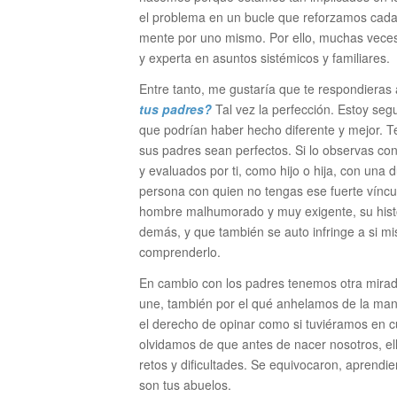
el problema en un bucle que reforzamos cada 
mente por uno mismo. Por ello, muchas veces
y experta en asuntos sistémicos y familiares.
Entre tanto, me gustaría que te respondieras 
tus padres?
Tal vez la perfección. Estoy seg
que podrían haber hecho diferente y mejor. Te
sus padres sean perfectos. Si lo observas con
y evaluados por ti, como hijo o hija, con una
persona con quien no tengas ese fuerte vínculo
hombre malhumorado y muy exigente, su histor
demás, y que también se auto infringe a si mi
comprenderlo.
En cambio con los padres tenemos otra mirada
une, también por el qué anhelamos de la man
el derecho de opinar como si tuviéramos en c
olvidamos de que antes de nacer nosotros, ello
retos y dificultades. Se equivocaron, aprendi
son tus abuelos.