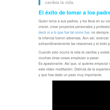
cambia la vida.
El éxito de tomar a los padr
Quien toma a sus padres, y los lleva en su c
crecer, crear proyectos personales y profesion
decir sí a lo que fue tal como fue
, no siempre 
la infancia fueron adversas. Aun así, avanzar 
extraordinariamente las relaciones y el éxito p
Cuando esto ocurre la vida te cambia y exist
muchas otras cosas empiezan a pasar.
Es apasionante. Así que, sí quieres empezar
este video meditación. Disfruta de la experie
y que has dado un paso muy importante.