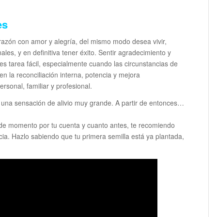
es
orazón con amor y alegría, del mismo modo desea vivir,
ales, y en definitiva tener éxito. Sentir agradecimiento y
es tarea fácil, especialmente cuando las circunstancias de
en la reconciliación interna, potencia y mejora
ersonal, familiar y profesional.
e una sensación de alivio muy grande. A partir de entonces…
 de momento por tu cuenta y cuanto antes, te recomiendo
ncia. Hazlo sabiendo que tu primera semilla está ya plantada,