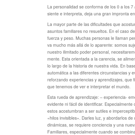
La personalidad se conforma de los 0 a los 7 
siente e interpreta, deja una gran impronta 
La mayor parte de las dificultades que acostu
asuntos familiares no resueltos. En el caso d
fuerza y peso. Muchas personas le llaman pers
va mucho más allá de lo aparente: somos sujet
nuestro ilimitado poder personal, necesitar
mente. Esta orientada a la carencia, se alime
lo largo de la historia de nuestra vida. En b
automática a las diferentes circunstancias y
reforzando experiencias y aprendizajes, que
que tenemos de ver e interpretar el mundo.
Esta rueda de aprendizaje: – experiencia- em
evidente ni fácil de identificar. Especialment
estos acostumbran a ser sutiles e impercepti
«hilos invisibles». Darles luz, y abordarlos d
dinámicas, se requiere conciencia y una nuev
Familiares, especialmente cuando se combina