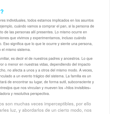
a?
res individuales, todos estamos implicados en los asuntos
ejemplo, cuándo vamos a comprar el pan, si la persona de
to de las personas allí presentes. Lo mismo ocurre en
laciones que vivimos y experimentamos, incluso cuándo
 Eso significa que lo que le ocurre y siente una persona,
n el mismo sistema.
miliar, es decir el de nuestros padres y ancestros. Lo que
ayor o menor en nuestras vidas, dependiendo del impacto
o, no afecta a unos y a otros del mismo modo. A veces,
nculado a un evento trágico del sistema. La familia es un
ará de encontrar su lugar, de forma sutil, subconsciente y
tresijos que nos vinculan y mueven los «hilos invisibles»
adora y resolutiva perspectiva.
cos son muchas veces imperceptibles, por ello
arles luz, y abordarlos de un cierto modo, nos