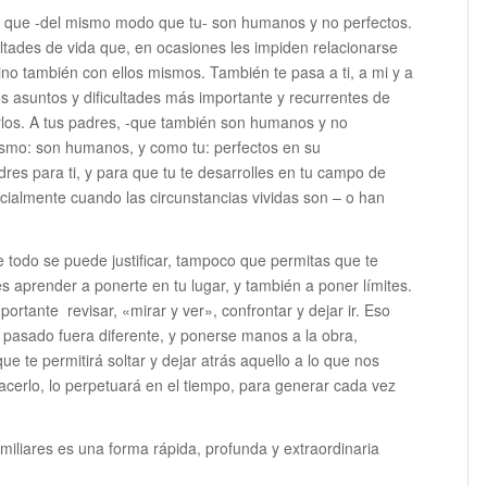
no que -del mismo modo que tu- son humanos y no perfectos.
icultades de vida que, en ocasiones les impiden relacionarse
no también con ellos mismos. También te pasa a ti, a mi y a
 asuntos y dificultades más importante y recurrentes de
rlos. A tus padres, -que también son humanos y no
mismo: son humanos, y como tu: perfectos en su
dres para ti, y para que tu te desarrolles en tu campo de
ecialmente cuando las circunstancias vividas son – o han
e todo se puede justificar, tampoco que permitas que te
s aprender a ponerte en tu lugar, y también a poner límites.
ortante revisar, «mirar y ver», confrontar y dejar ir. Eso
el pasado fuera diferente, y ponerse manos a la obra,
ue te permitirá soltar y dejar atrás aquello a lo que nos
hacerlo, lo perpetuará en el tiempo, para generar cada vez
iliares es una forma rápida, profunda y extraordinaria