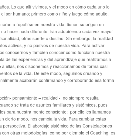
años. Lo que allí vivimos, y el modo en cómo cada uno lo
en el ser humano; primero como niño y luego cómo adulto.
mbran a repetirse en nuestra vida, tienen su origen en
e no hacer nada diferente, irán adquiriendo cada vez mayor
onalidad, otras suerte o destino. Sin embargo, la realidad
os activos, y no pasivos de nuestra vida. Para activar
emos conocernos y también conocer cómo funciona nuestra
nta de las experiencias y del aprendizaje que realizamos a
ase a ellas, nos disponemos y reaccionamos de forma casi
 eventos de la vida. De este modo, seguimos creando y
 finalmente acabarán confirmando y corroborando esa forma
oción- pensamiento – realidad -, no siempre resulta
e cuando se trata de asuntos familiares y sistémicos, pues
bles para nuestra mente consciente; por ello les llamamos
e un cierto modo, nos cambia la vida. Para cambiar estas
a perspectiva. El abordaje sistémico de las Constelaciones
 con otras metodologías, como por ejemplo el Coaching, es