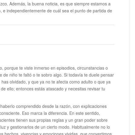
ozco. Además, la buena noticia, es que siempre estamos a
o, e independientemente de cuál sea el punto de partida de
o, porque te viste inmerso en episodios, circunstancias o
de niño te faltó o te sobro algo. Si todavía te duele pensar
 lo has olvidado, y que ya no te afecta como adulto o que ya
de ello; entonces estás atascado y necesitas revisar tu
 haberlo comprendido desde la razón, con explicaciones
consciente. Eso marca la diferencia. En este sentido,
entes tienen sus propias reglas y un gran poder sobre
luz y gestionarlos de un cierto modo. Habitualmente no lo
s hechos, vivencias y emociones vividas, que convertimos