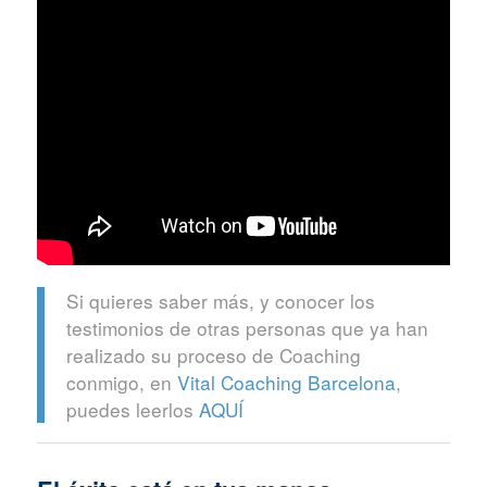
Si quieres saber más, y conocer los
testimonios de otras personas que ya han
realizado su proceso de Coaching
conmigo, en
Vital Coaching Barcelona
,
puedes leerlos
AQUÍ