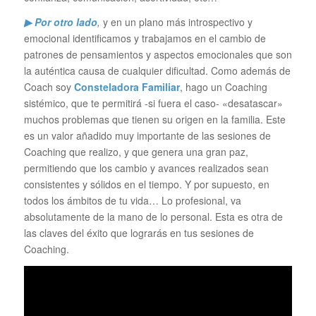
▶ Por otro lado
,
y en un plano más introspectivo y
emocional identificamos y trabajamos en el cambio de
patrones de pensamientos y aspectos emocionales que son
la auténtica causa de cualquier dificultad. Como además de
Coach soy
Consteladora Familiar
, hago un Coaching
sistémico, que te permitirá -si fuera el caso- «desatascar»
muchos problemas que tienen su origen en la familia. Este
es un valor añadido muy importante de las sesiones de
Coaching que realizo, y que genera una gran paz,
permitiendo que los cambio y avances realizados sean
consistentes y sólidos en el tiempo. Y por supuesto, en
todos los ámbitos de tu vida… Lo profesional, va
absolutamente de la mano de lo personal. Esta es otra de
las claves del éxito que lograrás en tus sesiones de
Coaching.