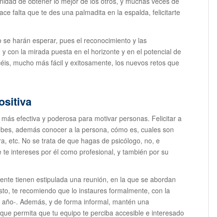
unidad de obtener lo mejor de los otros, y muchas veces de
ace falta que te des una palmadita en la espalda, felicitarte
 se harán esperar, pues el reconocimiento y las
d y con la mirada puesta en el horizonte y en el potencial de
céis, mucho más fácil y exitosamente, los nuevos retos que
ositiva
más efectiva y poderosa para motivar personas. Felicitar a
debes, además conocer a la persona, cómo es, cuales son
a, etc. No se trata de que hagas de psicólogo, no, e
te intereses por él como profesional, y también por su
nte tienen estipulada una reunión, en la que se abordan
isto, te recomiendo que lo instaures formalmente, con la
al año-. Además, y de forma informal, mantén una
, que permita que tu equipo te perciba accesible e interesado