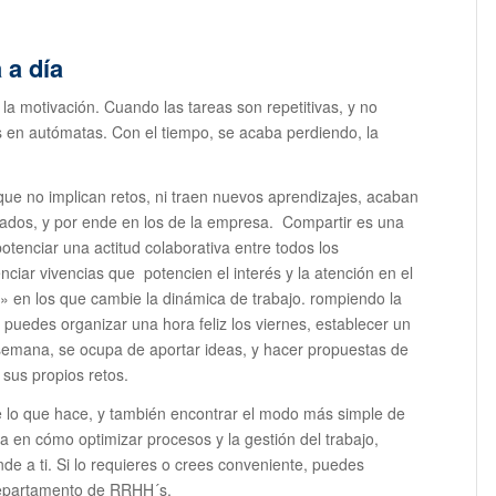
a a día
a motivación. Cuando las tareas son repetitivas, y no
 en autómatas. Con el tiempo, se acaba perdiendo, la
ue no implican retos, ni traen nuevos aprendizajes, acaban
ltados, y por ende en los de la empresa. Compartir es una
otenciar una actitud colaborativa entre todos los
ciar vivencias que potencien el interés y la atención en el
» en los que cambie la dinámica de trabajo. rompiendo la
 puedes organizar una hora feliz los viernes, establecer un
semana, se ocupa de aportar ideas, y hacer propuestas de
sus propios retos.
e lo que hace, y también encontrar el modo más simple de
a en cómo optimizar procesos y la gestión del trabajo,
de a ti. Si lo requieres o crees conveniente, puedes
departamento de RRHH´s.