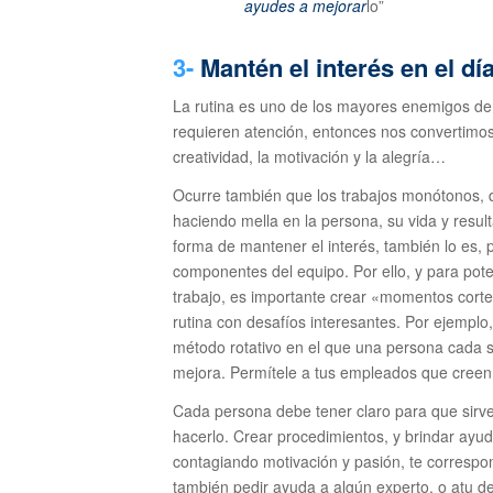
ayudes a mejorar
lo”
3-
Mantén el interés ​​en el dí
La rutina es uno de los mayores enemigos de l
requieren atención, entonces nos convertimos
creatividad, la motivación y la alegría…
Ocurre también que los trabajos monótonos, q
haciendo mella en la persona, su vida y resu
forma de mantener el interés, también lo es, p
componentes del equipo. Por ello, y para poten
trabajo, es importante crear «momentos corte
rutina con desafíos interesantes. Por ejemplo,
método rotativo en el que una persona cada 
mejora. Permítele a tus empleados que creen 
Cada persona debe tener claro para que sirv
hacerlo. Crear procedimientos, y brindar ayud
contagiando motivación y pasión, te correspon
también pedir ayuda a algún experto, o atu 