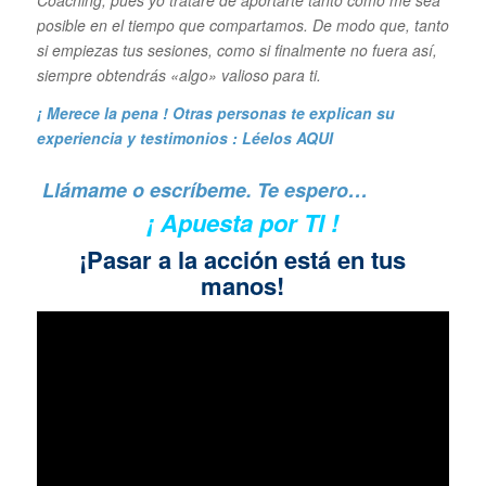
posible en el tiempo que compartamos. De modo que, tanto
si empiezas tus sesiones, como si finalmente no fuera así,
siempre obtendrás «algo» valioso para ti.
¡ Merece la pena ! Otras personas te explican su
experiencia y
testimonios : Léelos AQUI
Llámame o escríbeme. Te espero…
¡ Apuesta por TI !
¡Pasar a la acción está en tus
manos!