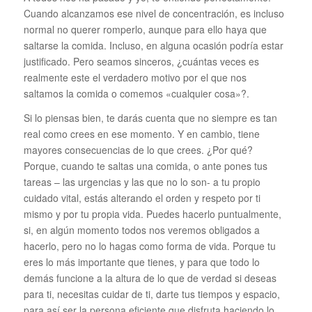
Cuando alcanzamos ese nivel de concentración, es incluso
normal no querer romperlo, aunque para ello haya que
saltarse la comida. Incluso, en alguna ocasión podría estar
justificado. Pero seamos sinceros, ¿cuántas veces es
realmente este el verdadero motivo por el que nos
saltamos la comida o comemos «cualquier cosa»?.
Si lo piensas bien, te darás cuenta que no siempre es tan
real como crees en ese momento. Y en cambio, tiene
mayores consecuencias de lo que crees. ¿Por qué?
Porque, cuando te saltas una comida, o ante pones tus
tareas – las urgencias y las que no lo son- a tu propio
cuidado vital, estás alterando el orden y respeto por ti
mismo y por tu propia vida. Puedes hacerlo puntualmente,
si, en algún momento todos nos veremos obligados a
hacerlo, pero no lo hagas como forma de vida. Porque tu
eres lo más importante que tienes, y para que todo lo
demás funcione a la altura de lo que de verdad si deseas
para ti, necesitas cuidar de ti, darte tus tiempos y espacio,
para así ser la persona eficiente que disfruta haciendo lo